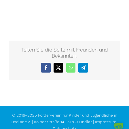
Teilen Sie die Seite mit Freunden und
Bekannten.
Facebook
X
WhatsApp
Telegram
© 2016–2025 Förderverein für Kinder und Jugendliche in
Lindlar e.V. | Kölner Straße 14 | 51789 Lindlar |
Impressum
|
Datenschutz